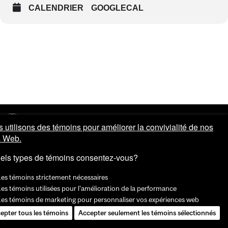
CALENDRIER
GOOGLECAL
 utilisons des témoins pour améliorer la convivialité de nos
s Web.
els types de témoins consentez-vous?
Les témoins strictement nécessaires
es témoins utilisées pour l'amélioration de la performance
Les témoins de marketing pour personnaliser vos expériences web
epter tous les témoins
Accepter seulement les témoins sélectionnés