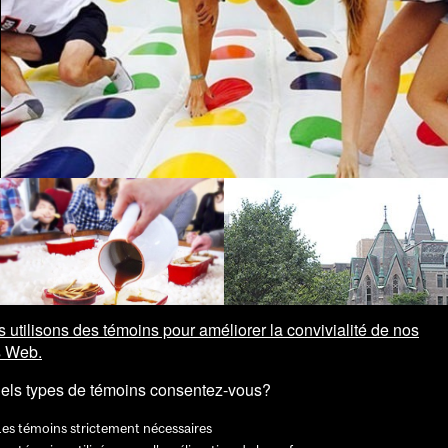
 utilisons des témoins pour améliorer la convivialité de nos
s Web.
els types de témoins consentez-vous?
Les témoins strictement nécessaires