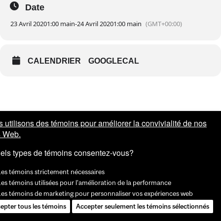
Date
23 Avril 2020
1:00 main
-
24 Avril 2020
1:00 main
(GMT+00:00)
CALENDRIER
GOOGLECAL
 utilisons des témoins pour améliorer la convivialité de nos
s Web.
els types de témoins consentez-vous?
Les témoins strictement nécessaires
es témoins utilisées pour l'amélioration de la performance
Les témoins de marketing pour personnaliser vos expériences web
epter tous les témoins
Accepter seulement les témoins sélectionnés