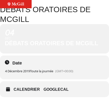
DÉBATS ORATOIRES DE
MCGILL
04
DÉC
DÉBATS ORATOIRES DE MCGILL
Date
4 Décembre 2019
Toute la journée
(GMT+00:00)
CALENDRIER
GOOGLECAL