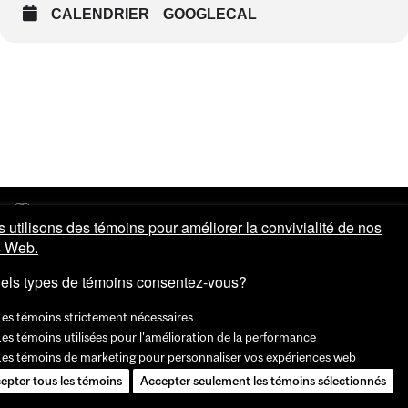
CALENDRIER
GOOGLECAL
 utilisons des témoins pour améliorer la convivialité de nos
s Web.
els types de témoins consentez-vous?
Les témoins strictement nécessaires
es témoins utilisées pour l'amélioration de la performance
Les témoins de marketing pour personnaliser vos expériences web
epter tous les témoins
Accepter seulement les témoins sélectionnés