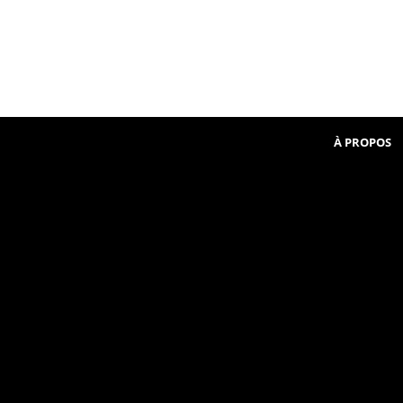
Beginner
communauté
in
French
À PROPOS