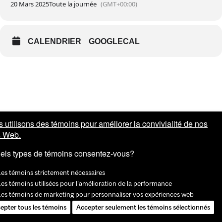
20 Mars 2025
Toute la journée
(GMT+00:00)
CALENDRIER
GOOGLECAL
 utilisons des témoins pour améliorer la convivialité de nos
s Web.
els types de témoins consentez-vous?
Les témoins strictement nécessaires
es témoins utilisées pour l'amélioration de la performance
Les témoins de marketing pour personnaliser vos expériences web
epter tous les témoins
Accepter seulement les témoins sélectionnés