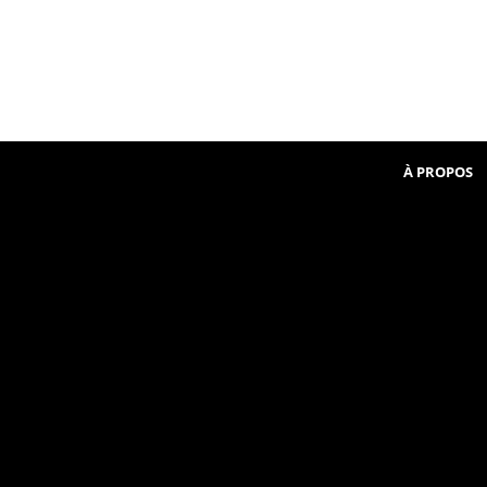
Beginner
communauté
in
French
À PROPOS