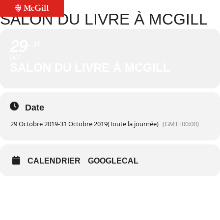
SALON DU LIVRE À MCGILL
29
31
OCT
SALON DU LIVRE À MCGILL
Date
29 Octobre 2019
-
31 Octobre 2019
(Toute la journée)
(GMT+00:00)
CALENDRIER
GOOGLECAL