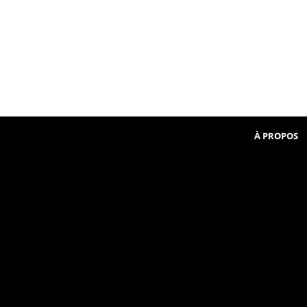
Beginner
communauté
in
French
À PROPOS