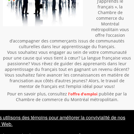
J’apprends le
français », la
Chambre de
commerce du
Montréal
métropolitain vous
offre l’occasion
d’accompagner des commerçants issus de communautés
culturelles dans leur apprentissage du français.
Vous souhaitez vous engager au sein de votre communauté
pour une cause qui vous tient à cœur? La langue française vous
passionne? Vous rêvez de guider des apprenants dans leur
apprentissage du français tout en gagnant un revenu décent?
Vous souhaitez faire avancer les connaissances en matière de
francisation aux côtés d’autres jeunes? Alors, le travail de
mentor de français est l’emploi idéal pour vous!
Pour en savoir plus, consultez
publiée par la
l’offre d’emploi
Chambre de commerce du Montréal métropolitain.
Vous voulez lancer un nouveau club? Vous souhaitez recruter
 utilisons des témoins pour améliorer la convivialité de nos
au sein de la communauté mcgilloise? Vous avez un concours à
s Web.
proposer? Contactez-nous:
vivremcgillenfrancais.scs@mcgill.ca
PARTAGER