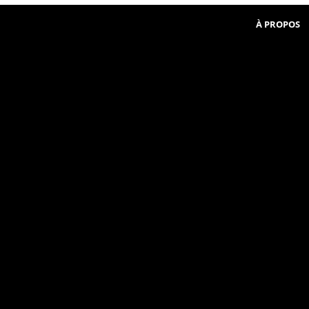
Beginner
communauté
in
À PROPOS
French