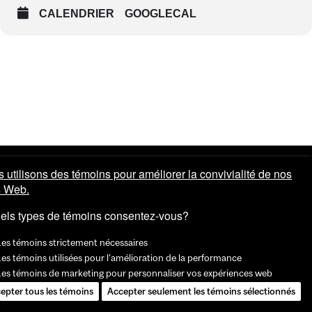
CALENDRIER
GOOGLECAL
 utilisons des témoins pour améliorer la convivialité de nos
s Web.
els types de témoins consentez-vous?
Les témoins strictement nécessaires
es témoins utilisées pour l'amélioration de la performance
Les témoins de marketing pour personnaliser vos expériences web
epter tous les témoins
Accepter seulement les témoins sélectionnés