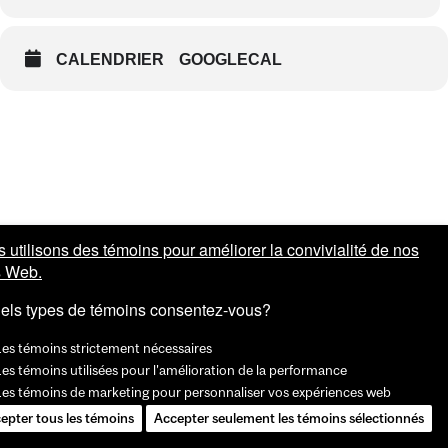
CALENDRIER
GOOGLECAL
 utilisons des témoins pour améliorer la convivialité de nos
s Web.
els types de témoins consentez-vous?
Les témoins strictement nécessaires
es témoins utilisées pour l'amélioration de la performance
Les témoins de marketing pour personnaliser vos expériences web
epter tous les témoins
Accepter seulement les témoins sélectionnés