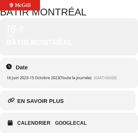
BÂTIR MONTRÉAL
16
15
OCT
JUN
BÂTIR MONTRÉAL
Date
16 Juin 2023
-
15 Octobre 2023
(Toute la journée)
(GMT+00:00)
EN SAVOIR PLUS
CALENDRIER
GOOGLECAL