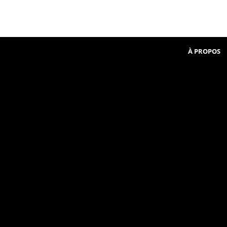
Beginner
communauté
in
French
À PROPOS