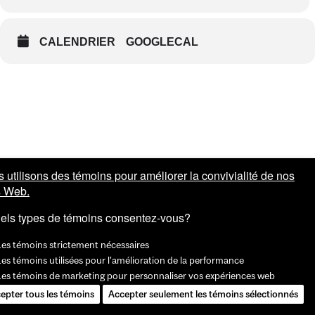
CALENDRIER
GOOGLECAL
 utilisons des témoins pour améliorer la convivialité de nos
s Web.
els types de témoins consentez-vous?
Les témoins strictement nécessaires
es témoins utilisées pour l'amélioration de la performance
Les témoins de marketing pour personnaliser vos expériences web
epter tous les témoins
Accepter seulement les témoins sélectionnés