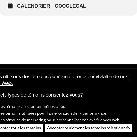
CALENDRIER
GOOGLECAL
 utilisons des témoins pour améliorer la convivialité de nos
s Web.
els types de témoins consentez-vous?
Les témoins strictement nécessaires
es témoins utilisées pour l'amélioration de la performance
Les témoins de marketing pour personnaliser vos expériences web
epter tous les témoins
Accepter seulement les témoins sélectionnés