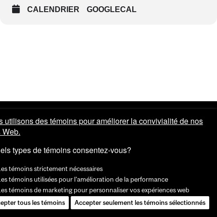
CALENDRIER
GOOGLECAL
 utilisons des témoins pour améliorer la convivialité de nos
s Web.
els types de témoins consentez-vous?
Les témoins strictement nécessaires
es témoins utilisées pour l'amélioration de la performance
Les témoins de marketing pour personnaliser vos expériences web
epter tous les témoins
Accepter seulement les témoins sélectionnés