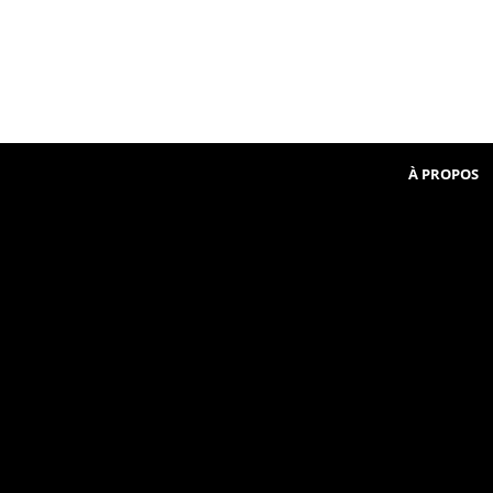
Beginner
communauté
in
French
À PROPOS