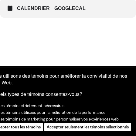
CALENDRIER
GOOGLECAL
 utilisons des témoins pour améliorer la convivialité de nos
s Web.
els types de témoins consentez-vous?
Les témoins strictement nécessaires
es témoins utilisées pour l'amélioration de la performance
Les témoins de marketing pour personnaliser vos expériences web
epter tous les témoins
Accepter seulement les témoins sélectionnés