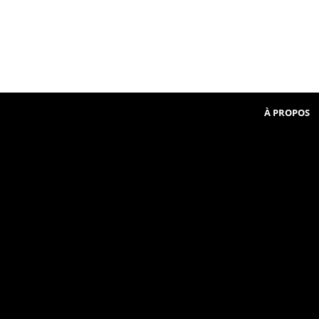
Beginner
communauté
in
French
À PROPOS