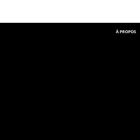
Beginner
communauté
in
French
À PROPOS