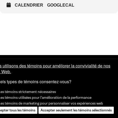
CALENDRIER
GOOGLECAL
 utilisons des témoins pour améliorer la convivialité de nos
s Web.
els types de témoins consentez-vous?
Les témoins strictement nécessaires
es témoins utilisées pour l'amélioration de la performance
Les témoins de marketing pour personnaliser vos expériences web
epter tous les témoins
Accepter seulement les témoins sélectionnés