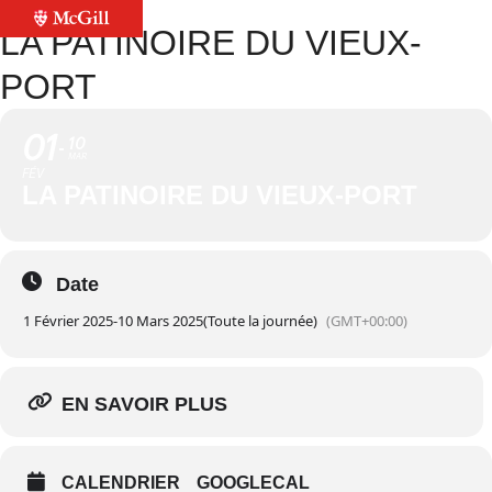
LA PATINOIRE DU VIEUX-
PORT
01
10
MAR
FÉV
LA PATINOIRE DU VIEUX-PORT
Date
1 Février 2025
-
10 Mars 2025
(Toute la journée)
(GMT+00:00)
EN SAVOIR PLUS
CALENDRIER
GOOGLECAL