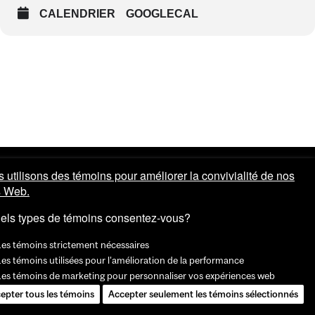
CALENDRIER
GOOGLECAL
 utilisons des témoins pour améliorer la convivialité de nos
s Web.
els types de témoins consentez-vous?
Les témoins strictement nécessaires
es témoins utilisées pour l'amélioration de la performance
Les témoins de marketing pour personnaliser vos expériences web
epter tous les témoins
Accepter seulement les témoins sélectionnés