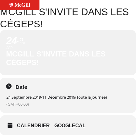
MCGILL S'INVITE DANS LES
CÉGEPS!
24
11
DÉC
SEP
MCGILL S'INVITE DANS LES
CÉGEPS!
Date
24 Septembre 2019
-
11 Décembre 2019
(Toute la journée)
(GMT+00:00)
CALENDRIER
GOOGLECAL