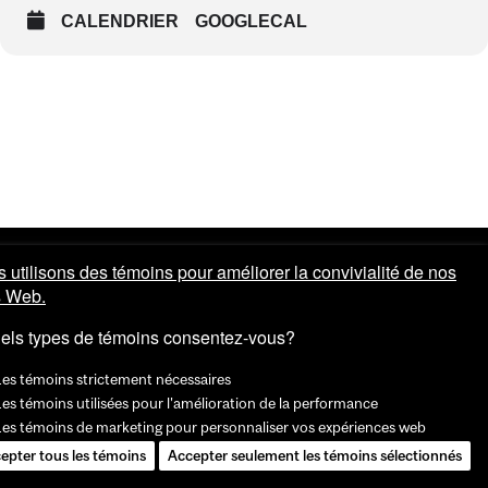
CALENDRIER
GOOGLECAL
 utilisons des témoins pour améliorer la convivialité de nos
s Web.
els types de témoins consentez-vous?
Les témoins strictement nécessaires
es témoins utilisées pour l'amélioration de la performance
Les témoins de marketing pour personnaliser vos expériences web
epter tous les témoins
Accepter seulement les témoins sélectionnés