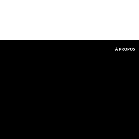
Beginner
communauté
in
French
À PROPOS