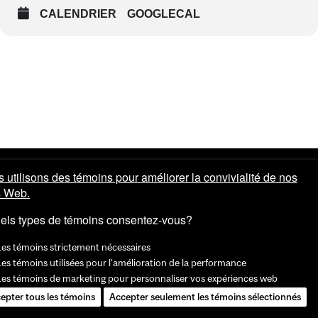
CALENDRIER
GOOGLECAL
 utilisons des témoins pour améliorer la convivialité de nos
s Web.
els types de témoins consentez-vous?
Les témoins strictement nécessaires
es témoins utilisées pour l'amélioration de la performance
Les témoins de marketing pour personnaliser vos expériences web
epter tous les témoins
Accepter seulement les témoins sélectionnés