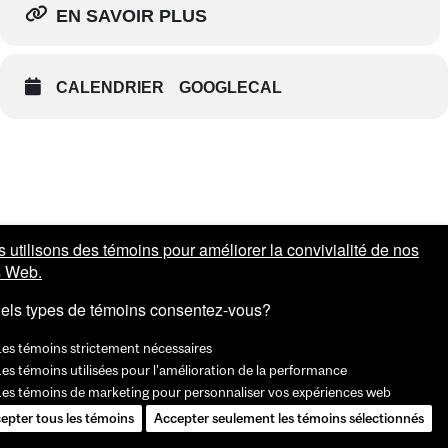
EN SAVOIR PLUS
CALENDRIER
GOOGLECAL
 utilisons des témoins pour améliorer la convivialité de nos
s Web.
els types de témoins consentez-vous?
Les témoins strictement nécessaires
es témoins utilisées pour l'amélioration de la performance
Les témoins de marketing pour personnaliser vos expériences web
epter tous les témoins
Accepter seulement les témoins sélectionnés