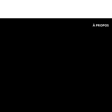
Beginner
communauté
in
French
À PROPOS