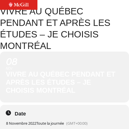
VIVRE AU QUÉBEC
PENDANT ET APRÈS LES
ÉTUDES – JE CHOISIS
MONTRÉAL
08
NOV
VIVRE AU QUÉBEC PENDANT ET
APRÈS LES ÉTUDES – JE
CHOISIS MONTRÉAL
Date
8 Novembre 2022
Toute la journée
(GMT+00:00)