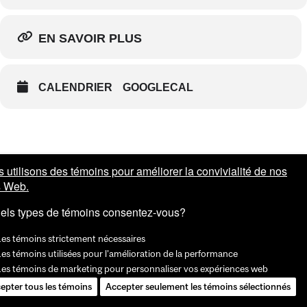
EN SAVOIR PLUS
CALENDRIER
GOOGLECAL
 utilisons des témoins pour améliorer la convivialité de nos
s Web.
els types de témoins consentez-vous?
Les témoins strictement nécessaires
es témoins utilisées pour l'amélioration de la performance
Les témoins de marketing pour personnaliser vos expériences web
epter tous les témoins
Accepter seulement les témoins sélectionnés