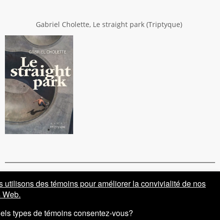
Gabriel Cholette, Le straight park (Triptyque)
 utilisons des témoins pour améliorer la convivialité de nos
Vivre McGill en français tient à remercier Isabelle Arseneau, professeure au
s Web.
DLTC, pour sa contribution à la rédaction de cette page
PARTAGER
els types de témoins consentez-vous?