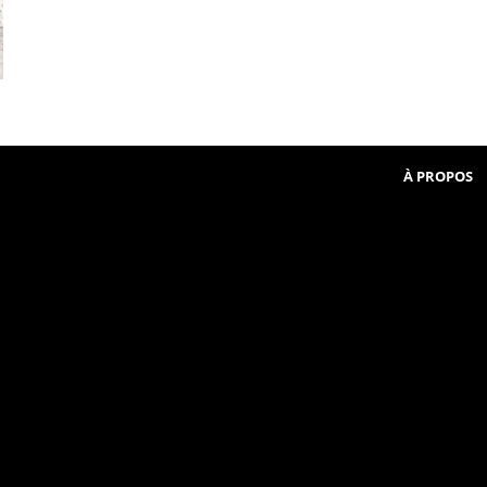
Beginner
communauté
in
French
À PROPOS