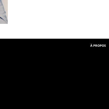
Beginner
communauté
in
French
À PROPOS