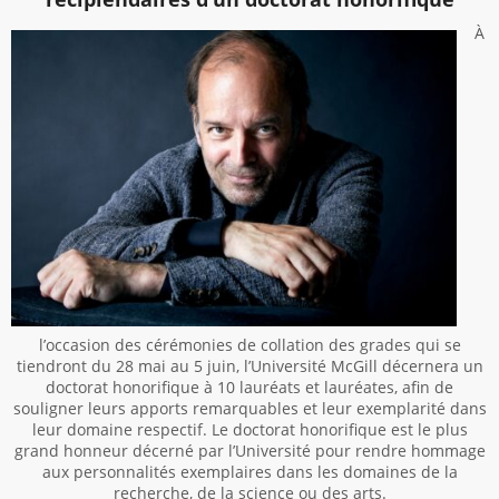
À
l’occasion des cérémonies de collation des grades qui se
tiendront du 28 mai au 5 juin, l’Université McGill décernera un
doctorat honorifique à 10 lauréats et lauréates, afin de
souligner leurs apports remarquables et leur exemplarité dans
leur domaine respectif. Le doctorat honorifique est le plus
grand honneur décerné par l’Université pour rendre hommage
aux personnalités exemplaires dans les domaines de la
recherche, de la science ou des arts.