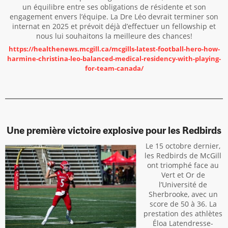
un équilibre entre ses obligations de résidente et son
engagement envers l’équipe. La Dre Léo devrait terminer son
internat en 2025 et prévoit déjà d’effectuer un fellowship et
nous lui souhaitons la meilleure des chances!
https://healthenews.mcgill.ca/mcgills-latest-football-hero-how-
harmine-christina-leo-balanced-medical-residency-with-playing-
for-team-canada/
Une première victoire explosive pour les Redbirds
Le 15 octobre dernier,
les Redbirds de McGill
ont triomphé face au
Vert et Or de
l’Université de
Sherbrooke, avec un
score de 50 à 36. La
prestation des athlètes
Éloa Latendresse-