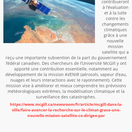
contribueront
à l’évaluation
et à la lutte
contre les
changements
climatiques
grâce à une
nouvelle
mission
satellite qui a
reçu une importante subvention de la part du gouvernement
fédéral canadien. Des chercheurs de l’Université McGill y ont
apporté une contribution essentielle, notamment au
développement de la mission AVENIR (aérosols, vapeur d’eau,
nuages et leurs interactions avec le rayonnement). Cette
mission vise à améliorer et mieux comprendre les prévisions
météorologiques extrêmes, la modélisation climatique et la
surveillance des catastrophes.
https://www.mcgill.ca/newsroom/fr/article/mcgill-dans-la-
ville/faire-avancer-la-recherche-sur-le-climat-grace-une-
nouvelle-mission-satellite-co-dirigee-par