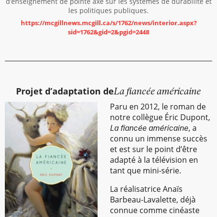
d’enseignement de pointe axé sur les systèmes de durabilité et
les politiques publiques.
https://mcgillnews.mcgill.ca/s/1762/news/interior.aspx?
sid=1762&gid=2&pgid=2448
Projet d’adaptation de
La fiancée américaine
Paru en 2012, le roman de
notre collègue Éric Dupont,
, a
La fiancée américaine
connu un immense succès
et est sur le point d’être
adapté à la télévision en
tant que mini-série.
La réalisatrice Anaïs
Barbeau-Lavalette, déjà
connue comme cinéaste