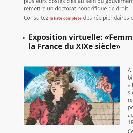
plusieurs postes clés au sein du gouverne
remettre un doctorat honorifique de droit.
Consultez
des récipiendaires 
la liste complète
Exposition virtuelle: «Femm
la France du XIXe siècle»
À 
bi
« 
si
re
po
a
18
Ce