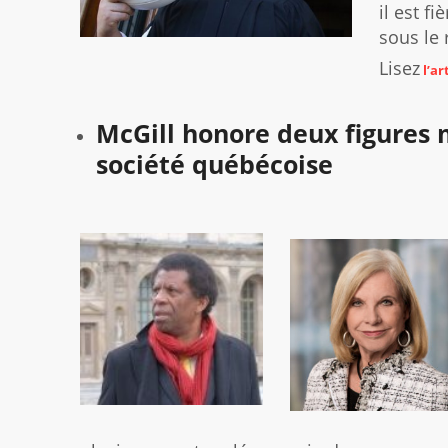
il est f
sous le 
Lisez
l’ar
McGill honore deux figures
société québécoise