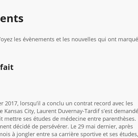
Beginner
communauté
in
French
ents
 Voyez les évènements et les nouvelles qui ont marqu
fait
er 2017, lorsqu’il a conclu un contrat record avec les
de Kansas City, Laurent Duvernay-Tardif s’est demand
ait mettre ses études de médecine entre parenthèses. 
ment décidé de persévérer. Le 29 mai dernier, après
ois à jongler entre sa carrière sportive et ses études