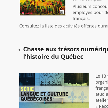
Plusieurs concours
employés pour dé
français.
Consultez la liste des activités offertes dur
Chasse aux trésors numériqu
l’histoire du Québec
Le 13 
organ
frança
étudia
atelie
« Reco