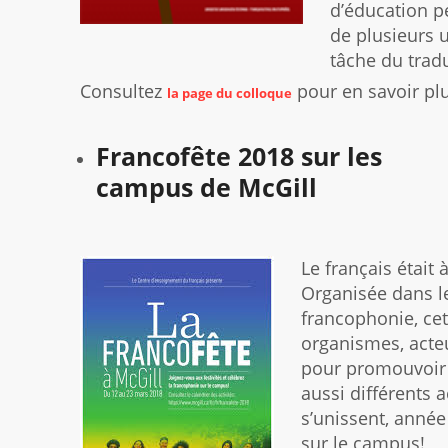
d’éducation pe
de plusieurs u
tâche du trad
Consultez
pour en savoir pl
la page du colloque
Francofête 2018 sur les
campus de McGill
Le français était
Organisée dans le
francophonie, cet
organismes, acte
pour promouvoir l
aussi différents 
s’unissent, année
sur le campus!