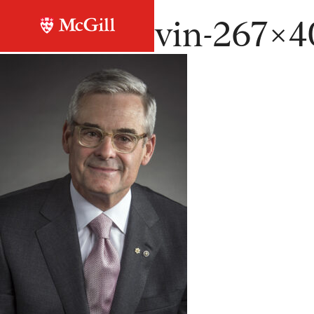
Retour à la liste
Pierre-Boivin-267×