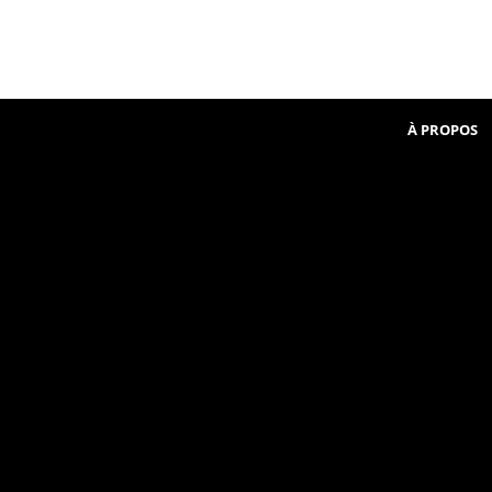
Beginner
communauté
in
French
À PROPOS