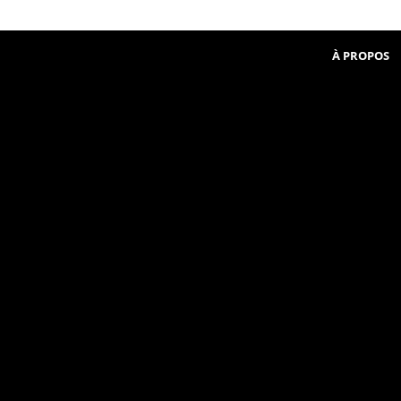
Beginner
communauté
in
French
À PROPOS