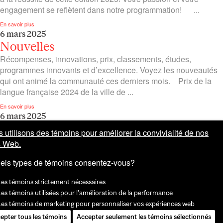
engagement se reflètent dans notre programmation! ...
En savoir plus
6 mars 2025
Nouvelles
Récompenses, innovations, prix, classements, études,
programmes innovants et d’excellence. Voyez les nouveautés
qui ont animé la communauté ces derniers mois. Prix de la
langue française 2024 de la ville de ...
En savoir plus
6 mars 2025
Évènements
 utilisons des témoins pour améliorer la convivialité de nos
Visite attendue, ateliers sur les campus ou dans le Grand
s Web.
Montréal, conférences, projection et compétition oratoire en
els types de témoins consentez-vous?
français. Voyez les évènements mcgillois qui ont fait les
manchettes à l’hiver. ...
Les témoins strictement nécessaires
En savoir plus
es témoins utilisées pour l'amélioration de la performance
1
2
3
…
10
Les témoins de marketing pour personnaliser vos expériences web
epter tous les témoins
Accepter seulement les témoins sélectionnés