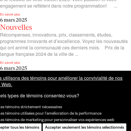
engagement se reflètent dans notre programmation! ...
En savoir plus
6 mars 2025
Nouvelles
Récompenses, innovations, prix, classements, études,
programmes innovants et d’excellence. Voyez les nouveautés
qui ont animé la communauté ces derniers mois. Prix de la
langue française 2024 de la ville de ...
En savoir plus
6 mars 2025
Évènements
 utilisons des témoins pour améliorer la convivialité de nos
Visite attendue, ateliers sur les campus ou dans le Grand
s Web.
Montréal, conférences, projection et compétition oratoire en
els types de témoins consentez-vous?
français. Voyez les évènements mcgillois qui ont fait les
manchettes à l’hiver. ...
Les témoins strictement nécessaires
En savoir plus
es témoins utilisées pour l'amélioration de la performance
1
2
3
…
10
Les témoins de marketing pour personnaliser vos expériences web
epter tous les témoins
Accepter seulement les témoins sélectionnés