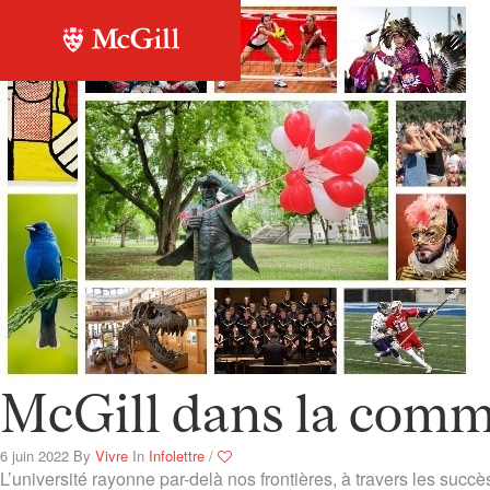
McGill dans la com
6 juin 2022
By
Vivre
In
Infolettre
/
L’université rayonne par-delà nos frontières, à travers les succ