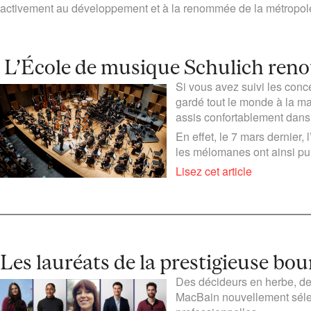
activement au développement et à la renommée de la métropol
L’École de musique Schulich reno
Si vous avez suivi les con
gardé tout le monde à la m
assis confortablement dans 
En effet, le 7 mars dernier,
les mélomanes ont ainsi pu 
Lisez cet article
Les lauréats de la prestigieuse b
Des décideurs en herbe, des
MacBain nouvellement sélec