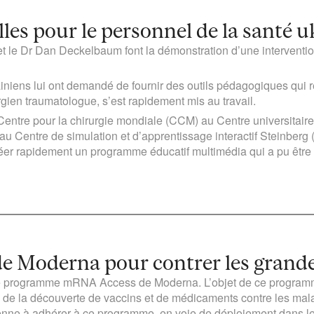
les pour le personnel de la santé u
 le Dr Dan Deckelbaum font la démonstration d’une intervention 
.
iniens lui ont demandé de fournir des outils pédagogiques qui 
en traumatologue, s’est rapidement mis au travail.
Centre pour la chirurgie mondiale (CCM) au Centre universitair
 au Centre de simulation et d’apprentissage interactif Steinber
réer rapidement un programme éducatif multimédia qui a pu être
e Moderna pour contrer les grande
 le programme mRNA Access de Moderna. L’objet de ce programme 
 de la découverte de vaccins et de médicaments contre les mala
enne à adhérer à ce programme, en voie de déploiement dans le