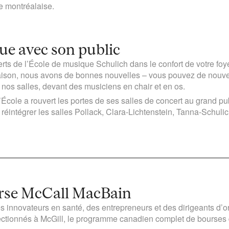
Beginner
communauté
e montréalaise.
in
French
ue avec son public
certs de l’École de musique Schulich dans le confort de votre 
aison, nous avons de bonnes nouvelles – vous pouvez de nouvea
nos salles, devant des musiciens en chair et en os.
 l’École a rouvert les portes de ses salles de concert au grand p
réintégrer les salles Pollack, Clara-Lichtenstein, Tanna-Schuli
ourse McCall MacBain
 innovateurs en santé, des entrepreneurs et des dirigeants d’or
tionnés à McGill, le programme canadien complet de bourses d’