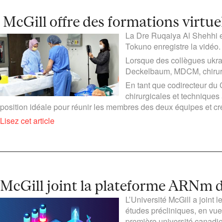
McGill offre des formations virtuel
La Dre Ruqaiya Al Shehhi et
Tokuno enregistre la vidéo
Lorsque des collègues ukra
Deckelbaum, MDCM, chirurgi
En tant que codirecteur du 
chirurgicales et techniques
position idéale pour réunir les membres des deux équipes et c
Lisez cet article
McGill joint la plateforme ARNm d
L’Université McGill a joint
études précliniques, en vue
première université canadi