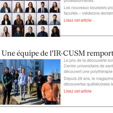
professionnelles.
Les nouveaux boursiers pro
facultés – médecine dentair
Lisez cet article
Une équipe de l’IR-CUSM remporte 
Le prix de la découverte sc
Centre universitaire de san
découvert une polythérapie
Depuis 29 ans, le magazin
découvertes québécoises les
Lisez cet article