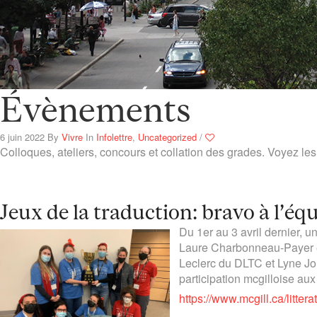
Évènements
6 juin 2022
By
Vivre
In
Infolettre
,
Uncategorized
/
Colloques, ateliers, concours et collation des grades. Voyez le
Jeux de la traduction: bravo à l’éq
Du 1er au 3 avril dernier,
Laure Charbonneau-Payer et
Leclerc du DLTC et Lyne Jol
participation mcgilloise aux
https://www.mcgill.ca/litte