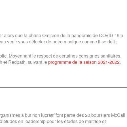
Sortir
Visiter
et
explorer
foyer alors que la phase Omicron de la pandémie de COVID-19 a
u venir vous délecter de notre musique comme il se doit :
ublic. Moyennant le respect de certaines consignes sanitaires,
ch et Redpath, suivant le
programme de la saison 2021-2022
.
ganismes à but non lucratif font partie des 20 boursiers McCall
études en leadership pour les études de maitrise et